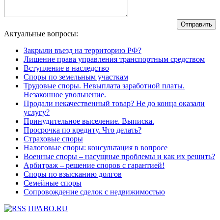
Актуальные вопросы:
Закрыли въезд на территорию РФ?
Лишение права управления транспортным средством
Вступление в наследство
Споры по земельным участкам
Трудовые споры. Невыплата заработной платы.
Незаконное увольнение.
Продали некачественный товар? Не до конца оказали
услугу?
Принудительное выселение. Выписка.
Просрочка по кредиту. Что делать?
Страховые споры
Налоговые споры: консультация в вопросе
Военные споры – насущные проблемы и как их решить?
Арбитраж – решение споров с гарантией!
Споры по взысканию долгов
Семейные споры
Сопровождение сделок с недвижимостью
ПРАВО.RU