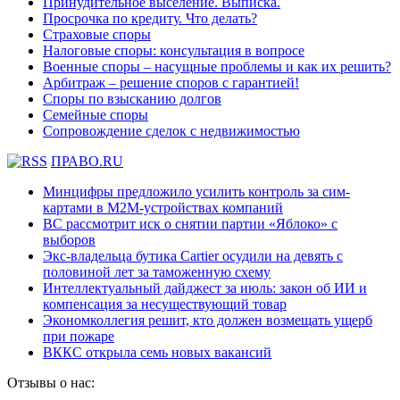
Принудительное выселение. Выписка.
Просрочка по кредиту. Что делать?
Страховые споры
Налоговые споры: консультация в вопросе
Военные споры – насущные проблемы и как их решить?
Арбитраж – решение споров с гарантией!
Споры по взысканию долгов
Семейные споры
Сопровождение сделок с недвижимостью
ПРАВО.RU
Минцифры предложило усилить контроль за сим-
картами в M2M-устройствах компаний
ВС рассмотрит иск о снятии партии «Яблоко» с
выборов
Экс-владельца бутика Cartier осудили на девять с
половиной лет за таможенную схему
Интеллектуальный дайджест за июль: закон об ИИ и
компенсация за несуществующий товар
Экономколлегия решит, кто должен возмещать ущерб
при пожаре
ВККС открыла семь новых вакансий
Отзывы о нас: