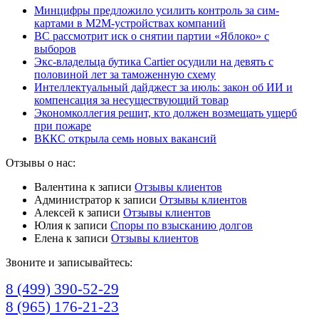
Минцифры предложило усилить контроль за сим-
картами в M2M-устройствах компаний
ВС рассмотрит иск о снятии партии «Яблоко» с
выборов
Экс-владельца бутика Cartier осудили на девять с
половиной лет за таможенную схему
Интеллектуальный дайджест за июль: закон об ИИ и
компенсация за несуществующий товар
Экономколлегия решит, кто должен возмещать ущерб
при пожаре
ВККС открыла семь новых вакансий
Отзывы о нас:
Валентина
к записи
Отзывы клиентов
Администратор
к записи
Отзывы клиентов
Алексей
к записи
Отзывы клиентов
Юлия
к записи
Споры по взысканию долгов
Елена
к записи
Отзывы клиентов
Звоните и записывайтесь:
8 (499) 390-52-29
8 (965) 176-21-23