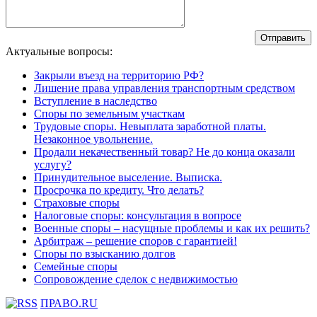
Актуальные вопросы:
Закрыли въезд на территорию РФ?
Лишение права управления транспортным средством
Вступление в наследство
Споры по земельным участкам
Трудовые споры. Невыплата заработной платы.
Незаконное увольнение.
Продали некачественный товар? Не до конца оказали
услугу?
Принудительное выселение. Выписка.
Просрочка по кредиту. Что делать?
Страховые споры
Налоговые споры: консультация в вопросе
Военные споры – насущные проблемы и как их решить?
Арбитраж – решение споров с гарантией!
Споры по взысканию долгов
Семейные споры
Сопровождение сделок с недвижимостью
ПРАВО.RU