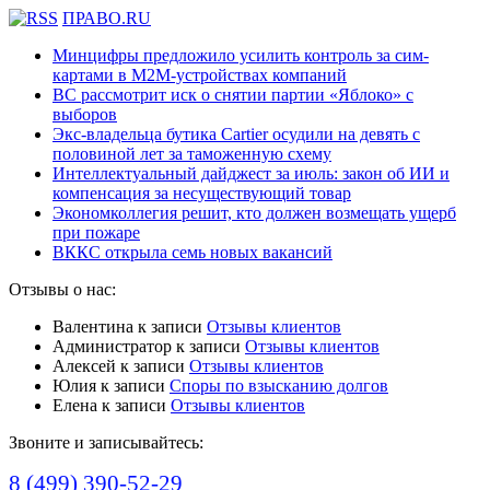
ПРАВО.RU
Минцифры предложило усилить контроль за сим-
картами в M2M-устройствах компаний
ВС рассмотрит иск о снятии партии «Яблоко» с
выборов
Экс-владельца бутика Cartier осудили на девять с
половиной лет за таможенную схему
Интеллектуальный дайджест за июль: закон об ИИ и
компенсация за несуществующий товар
Экономколлегия решит, кто должен возмещать ущерб
при пожаре
ВККС открыла семь новых вакансий
Отзывы о нас:
Валентина
к записи
Отзывы клиентов
Администратор
к записи
Отзывы клиентов
Алексей
к записи
Отзывы клиентов
Юлия
к записи
Споры по взысканию долгов
Елена
к записи
Отзывы клиентов
Звоните и записывайтесь:
8 (499) 390-52-29