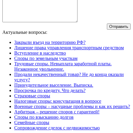
Актуальные вопросы:
Закрыли въезд на территорию РФ?
Лишение права управления транспортным средством
Вступление в наследство
Споры по земельным участкам
Трудовые споры. Невыплата заработной платы.
Незаконное увольнение.
Продали некачественный товар? Не до конца оказали
услугу?
Принудительное выселение. Выписка.
Просрочка по кредиту. Что делать?
Страховые споры
Налоговые споры: консультация в вопросе
Военные споры – насущные проблемы и как их решить?
Арбитраж – решение споров с гарантией!
Споры по взысканию долгов
Семейные споры
Сопровождение сделок с недвижимостью