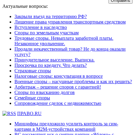
Актуальные вопросы:
Закрыли въезд на территорию РФ?
Лишение права управления транспортным средством
Вступление в наследство
Споры по земельным участкам
Трудовые споры. Невыплата заработной платы.
Незаконное увольнение.
Продали некачественный товар? Не до конца оказали
услугу?
Принудительное выселение. Выписка.
Просрочка по кредиту. Что делать?
Страховые споры
Налоговые споры: консультация в вопросе
Военные споры – насущные проблемы и как их решить?
Арбитраж – решение споров с гарантией!
Споры по взысканию долгов
Семейные споры
Сопровождение сделок с недвижимостью
ПРАВО.RU
Минцифры предложило усилить контроль за сим-
картами в M2M-устройствах компаний
ВС рассмотрит иск о снятии партии «Яблоко» с