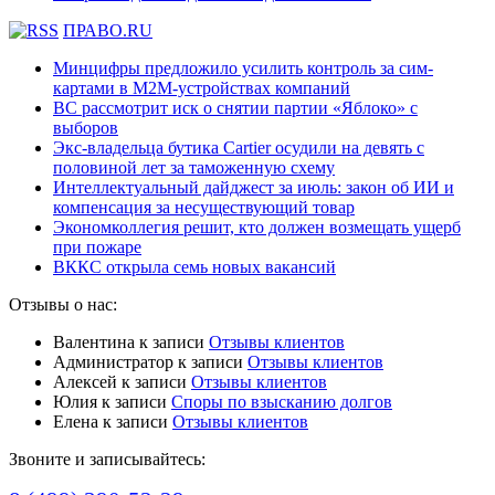
ПРАВО.RU
Минцифры предложило усилить контроль за сим-
картами в M2M-устройствах компаний
ВС рассмотрит иск о снятии партии «Яблоко» с
выборов
Экс-владельца бутика Cartier осудили на девять с
половиной лет за таможенную схему
Интеллектуальный дайджест за июль: закон об ИИ и
компенсация за несуществующий товар
Экономколлегия решит, кто должен возмещать ущерб
при пожаре
ВККС открыла семь новых вакансий
Отзывы о нас:
Валентина
к записи
Отзывы клиентов
Администратор
к записи
Отзывы клиентов
Алексей
к записи
Отзывы клиентов
Юлия
к записи
Споры по взысканию долгов
Елена
к записи
Отзывы клиентов
Звоните и записывайтесь: