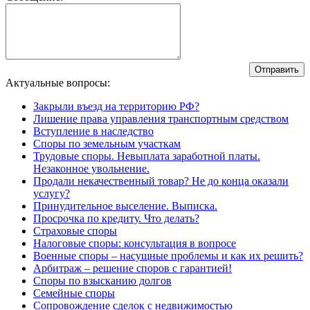
Актуальные вопросы:
Закрыли въезд на территорию РФ?
Лишение права управления транспортным средством
Вступление в наследство
Споры по земельным участкам
Трудовые споры. Невыплата заработной платы.
Незаконное увольнение.
Продали некачественный товар? Не до конца оказали
услугу?
Принудительное выселение. Выписка.
Просрочка по кредиту. Что делать?
Страховые споры
Налоговые споры: консультация в вопросе
Военные споры – насущные проблемы и как их решить?
Арбитраж – решение споров с гарантией!
Споры по взысканию долгов
Семейные споры
Сопровождение сделок с недвижимостью