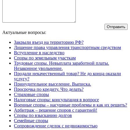
Актуальные вопросы:
Закрыли въезд на территорию РФ?
Лишение права управления транспортным средством
Вступление в наследство
Споры по земельным участкам
Трудовые споры. Невыплата заработной платы.
Незаконное увольнение.
Продали некачественный товар? Не до конца оказали
услугу?
Принудительное выселение. Выписка.
Просрочка по кредиту. Что делать?
Страховые споры
Налоговые споры: консультация в вопросе
Военные споры – насущные проблемы и как их решить?
Арбитраж – решение споров с гарантией!
Споры по взысканию долгов
Семейные споры
Сопровождение сделок с недвижимостью