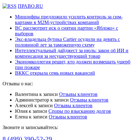
ПРАВО.RU
Минцифры предложило усилить контроль за сим-
картами в M2M-устройствах компаний
ВС рассмотрит иск о снятии партии «Яблоко» с
выборов
Экс-владельца бутика Cartier осудили на девять с
половиной лет за таможенную схему
Интеллектуальный дайджест за июль: закон об ИИ и
компенсация за несуществующий товар
Экономколлегия решит, кто должен возмещать ущерб
при пожаре
ВККС открыла семь новых вакансий
Отзывы о нас:
Валентина
к записи
Отзывы клиентов
Администратор
к записи
Отзывы клиентов
Алексей
к записи
Отзывы клиентов
Юлия
к записи
Споры по взысканию долгов
Елена
к записи
Отзывы клиентов
Звоните и записывайтесь:
8 (499) 390-52-29