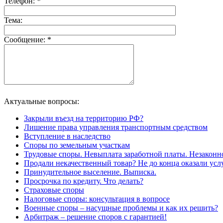
Телефон:
*
Тема:
Сообщение:
*
Актуальные вопросы:
Закрыли въезд на территорию РФ?
Лишение права управления транспортным средством
Вступление в наследство
Споры по земельным участкам
Трудовые споры. Невыплата заработной платы. Незаконн
Продали некачественный товар? Не до конца оказали усл
Принудительное выселение. Выписка.
Просрочка по кредиту. Что делать?
Страховые споры
Налоговые споры: консультация в вопросе
Военные споры – насущные проблемы и как их решить?
Арбитраж – решение споров с гарантией!