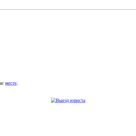
вас
месте
.