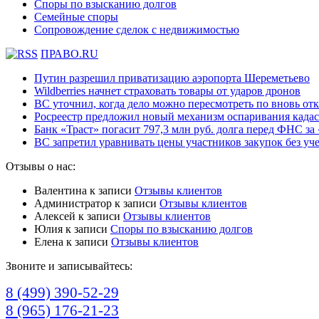
Споры по взысканию долгов
Семейные споры
Сопровождение сделок с недвижимостью
ПРАВО.RU
Путин разрешил приватизацию аэропорта Шереметьево
Wildberries начнет страховать товары от ударов дронов
ВС уточнил, когда дело можно пересмотреть по вновь о
Росреестр предложил новый механизм оспаривания када
Банк «Траст» погасит 797,3 млн руб. долга перед ФНС за
ВС запретил уравнивать цены участников закупок без у
Отзывы о нас:
Валентина
к записи
Отзывы клиентов
Администратор
к записи
Отзывы клиентов
Алексей
к записи
Отзывы клиентов
Юлия
к записи
Споры по взысканию долгов
Елена
к записи
Отзывы клиентов
Звоните и записывайтесь:
8 (499) 390-52-29
8 (965) 176-21-23