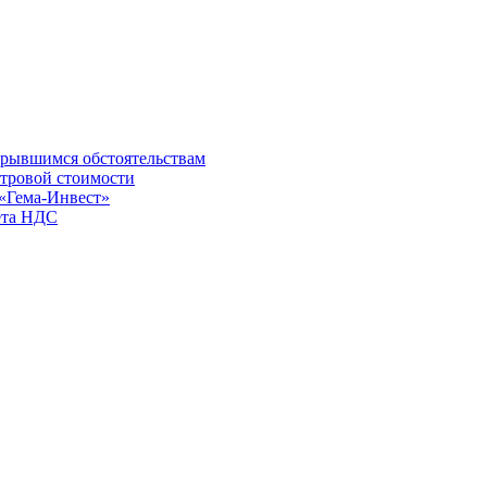
ткрывшимся обстоятельствам
стровой стоимости
 «Гема-Инвест»
чета НДС